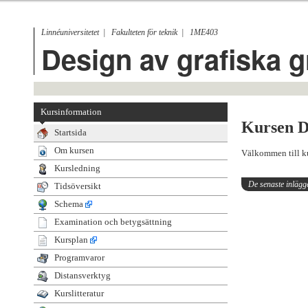
Linnéuniversitetet
Fakulteten för teknik
1ME403
Design av grafiska g
Kursinformation
Kursen De
Startsida
Om kursen
Välkommen till ku
Kursledning
De senaste inlägg
Tidsöversikt
Schema
Examination och betygsättning
Kursplan
Programvaror
Distansverktyg
Kurslitteratur