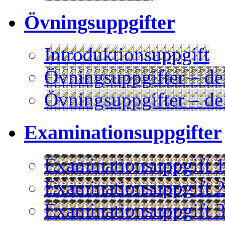
Övningsuppgifter
Introduktionsuppgift
Övningsuppgifter – de
Övningsuppgifter – de
Examinationsuppgifter
Examinationsuppgift 
Examinationsuppgift 
Examinationsuppgift 