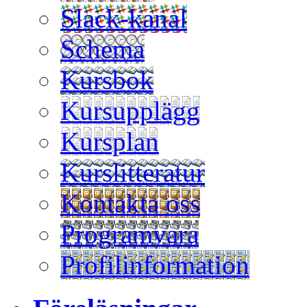
Slack-kanal
Schema
Kursbok
Kursupplägg
Kursplan
Kurslitteratur
Kontakta oss
Programvara
Profilinformation