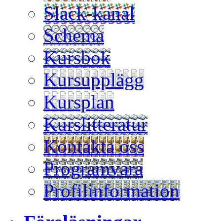
Slack-kanal
Schema
Kursbok
Kursupplägg
Kursplan
Kurslitteratur
Kontakta oss
Programvara
Profilinformation