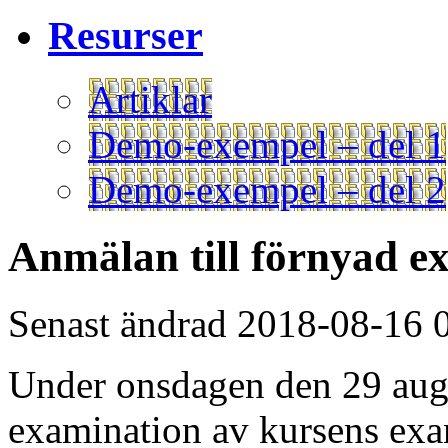
Resurser
Artiklar
Demo-exempel – del 1
Demo-exempel – del 2
Anmälan till förnyad e
Senast ändrad 2018-08-16 
Under onsdagen den 29 augus
examination av kursens exa