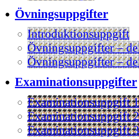
Övningsuppgifter
Introduktionsuppgift
Övningsuppgifter – de
Övningsuppgifter – de
Examinationsuppgifter
Examinationsuppgift 
Examinationsuppgift 
Examinationsuppgift 