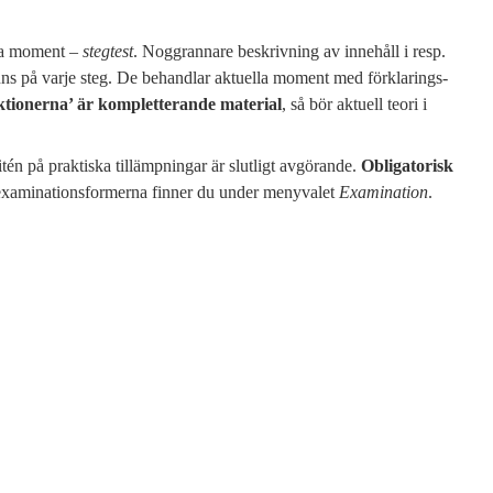
ka moment –
stegtest
. Noggrannare beskrivning av innehåll i resp.
finns på varje steg. De behandlar aktuella moment med förklarings-
ektionerna’ är kompletterande material
, så bör aktuell teori i
tén på praktiska tillämpningar är slutligt avgörande.
Obligatorisk
examinationsformerna finner du under menyvalet
Examination
.