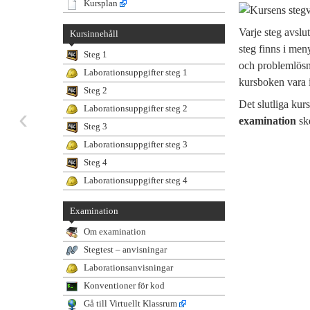
Kursplan
Varje steg avslu
Kursinnehåll
steg finns i me
Steg 1
och problemlösn
Laborationsuppgifter steg 1
kursboken vara i
Steg 2
Det slutliga kur
‹
Laborationsuppgifter steg 2
examination
ske
Steg 3
Laborationsuppgifter steg 3
Steg 4
Laborationsuppgifter steg 4
Examination
Om examination
Stegtest – anvisningar
Laborationsanvisningar
Konventioner för kod
Gå till Virtuellt Klassrum