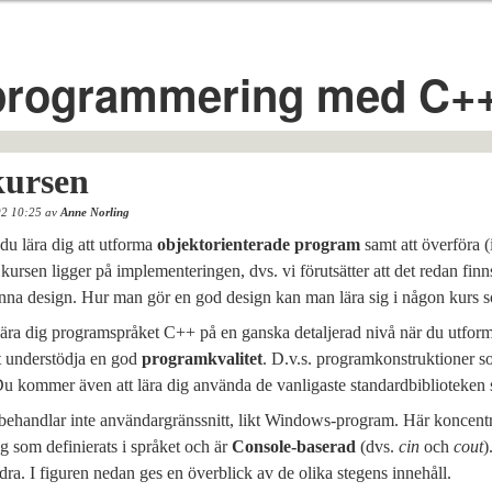
 programmering med C+
ursen
02 10:25 av
Anne Norling
 du lära dig att utforma
objektorienterade program
samt att överföra 
ursen ligger på implementeringen, dvs. vi förutsätter att det redan finn
nna design. Hur man gör en god design kan man lära sig i någon kurs
ra dig programspråket C++ på en ganska detaljerad nivå när du utforma
tt understödja en god
programkvalitet
. D.v.s. programkonstruktioner 
 kommer även att lära dig använda de vanligaste standardbiblioteken 
behandlar inte användargränssnitt, likt Windows-program. Här koncentr
g som definierats i språket och är
Console-baserad
(dvs.
cin
och
cout
)
ra. I figuren nedan ges en överblick av de olika stegens innehåll.