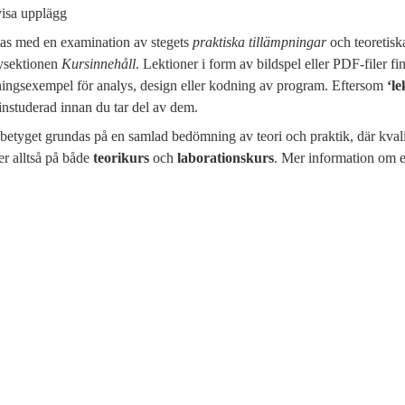
tas med en examination av stegets
praktiska tillämpningar
och teoretis
nysektionen
Kursinnehåll
. Lektioner i form av bildspel eller PDF-filer 
ingsexempel för analys, design eller kodning av program. Eftersom
‘l
nstuderad innan du tar del av dem.
sbetyget grundas på en samlad bedömning av teori och praktik, där kvali
r alltså på både
teorikurs
och
laborationskurs
. Mer information om 