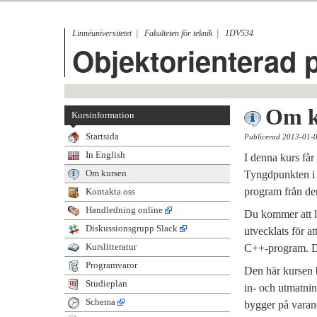
Linnéuniversitetet
Fakulteten för teknik
1DV534
Objektorienterad
Om k
Kursinformation
Startsida
Publicerad 2013-01-
In English
I denna kurs får
Om kursen
Tyngdpunkten i k
program från de
Kontakta oss
Handledning online
Du kommer att lä
Diskussionsgrupp Slack
utvecklats för a
Kurslitteratur
C++-program. Du
Programvaror
Den här kursen 
Studieplan
in- och utmatnin
Schema
bygger på varand