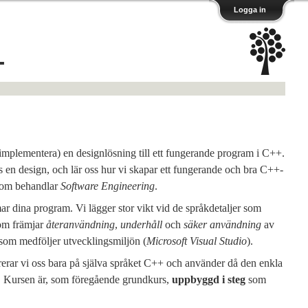
Logga in
+
(implementera) en designlösning till ett fungerande program i C++.
s en design, och lär oss hur vi skapar ett fungerande och bra C++-
 som behandlar
Software Engineering
.
r dina program. Vi lägger stor vikt vid de språkdetaljer som
som främjar
återanvändning
,
underhåll
och
säker användning
av
som medföljer utvecklingsmiljön (
Microsoft Visual Studio
).
erar vi oss bara på själva språket C++ och använder då den enkla
. Kursen är, som föregående grundkurs,
uppbyggd i steg
som